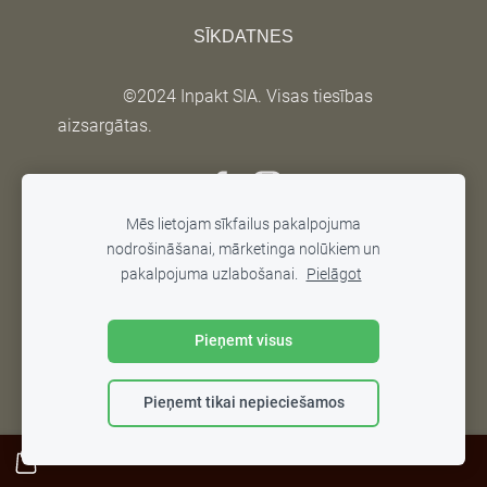
SĪKDATNES
©2024 Inpakt SIA. Visas tiesības
aizsargātas.
Mēs lietojam sīkfailus pakalpojuma
nodrošināšanai, mārketinga nolūkiem un
pakalpojuma uzlabošanai.
Pielāgot
Pieņemt visus
Pieņemt tikai nepieciešamos