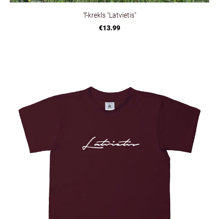
T-krekls "Latvietis"
€13.99