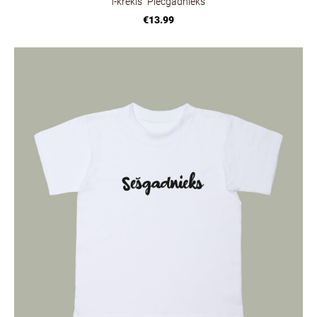
T-krekls "Piecgadnieks"
€13.99