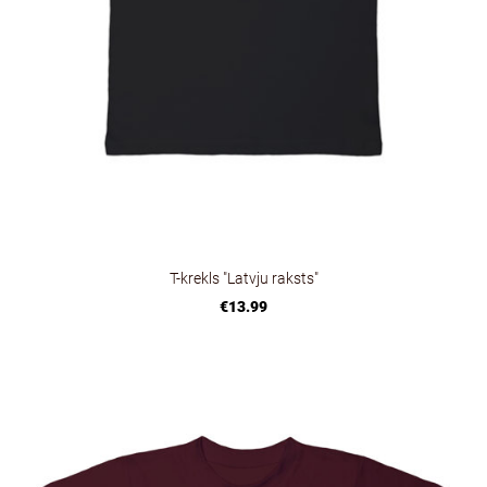
T-krekls "Latvju raksts"
€13.99