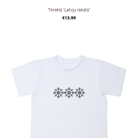
T-krekls "Latvju raksts"
€13.99