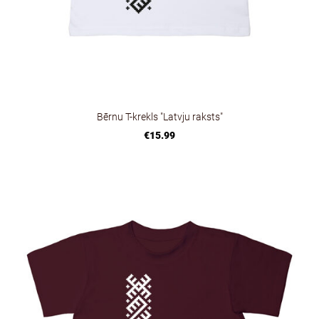
Bērnu T-krekls "Latvju raksts"
€15.99