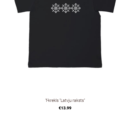
T-krekls "Latvju raksts"
€13.99