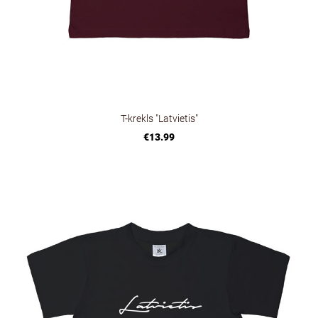
T-krekls "Latvietis"
€13.99