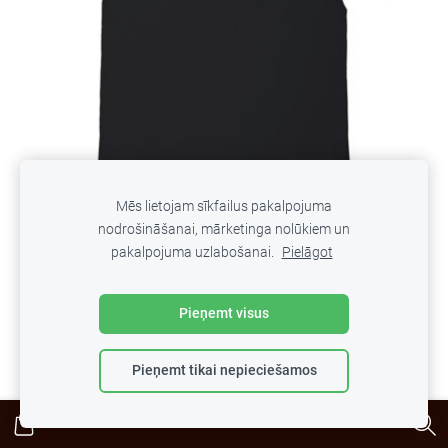
Mēs lietojam sīkfailus pakalpojuma
nodrošināšanai, mārketinga nolūkiem un
pakalpojuma uzlabošanai.
Pielāgot
T-krekls "Latvju raksts"
Pieņemt visus
€13.99
Pieņemt tikai nepieciešamos