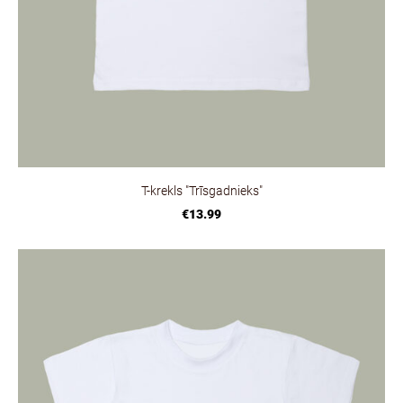
T-krekls "Trīsgadnieks"
€13.99