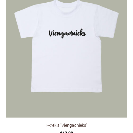
T-krekls "Viengadnieks"