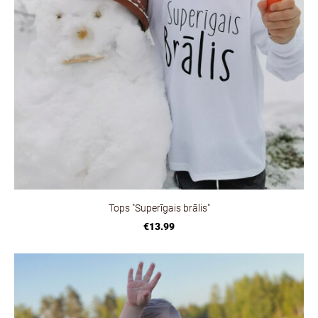
Tops "Superīgais brālis"
€13.99