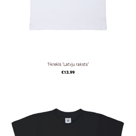
T-krekls "Latvju raksts"
€13.99