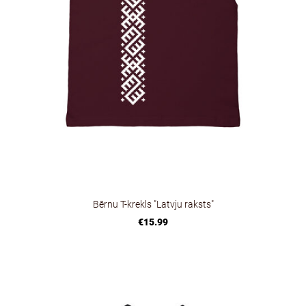
Bērnu T-krekls "Latvju raksts"
€15.99