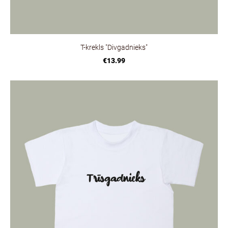
T-krekls "Divgadnieks"
€13.99