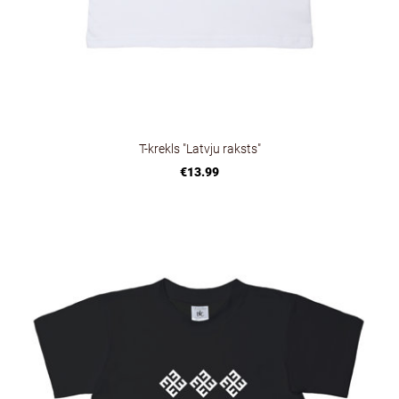
T-krekls "Latvju raksts"
€13.99