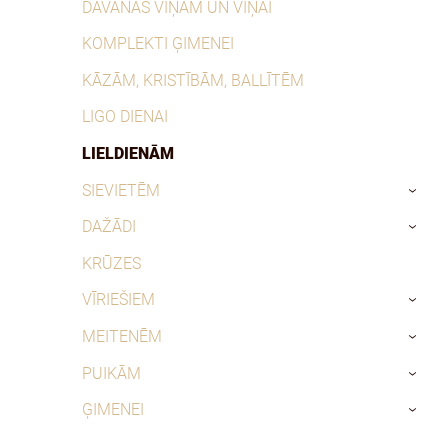
DĀVANAS VIŅAM UN VIŅAI
KOMPLEKTI ĢIMENEI
KĀZĀM, KRISTĪBĀM, BALLĪTĒM
LIGO DIENAI
LIELDIENĀM
SIEVIETĒM
›
DAŽĀDI
›
KRŪZES
VĪRIEŠIEM
›
MEITENĒM
›
PUIKĀM
›
ĢIMENEI
›