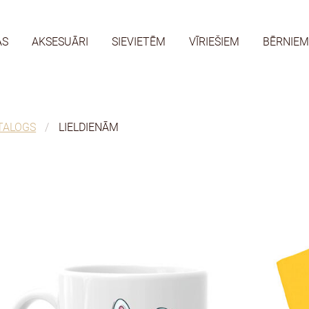
AS
AKSESUĀRI
SIEVIETĒM
VĪRIEŠIEM
BĒRNIEM
TALOGS
LIELDIENĀM