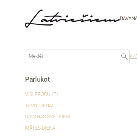
DĀVAN
KA
Pārlūkot
VISI PRODUKTI
TĒVU DIENAI
DĀVANAS SVĒTKIEM
MĀTES DIENAI