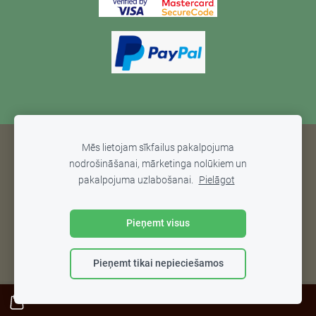
Mēs lietojam sīkfailus pakalpojuma
SĪKDATNES
nodrošināšanai, mārketinga nolūkiem un
pakalpojuma uzlabošanai.
Pielāgot
©2024 Inpakt SIA. Visas tiesības
aizsargātas.
Pieņemt visus
Pieņemt tikai nepieciešamos