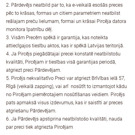
2. Pārdevējs neatbild par to, ka e-veikalā esošās preces
pēc to krāsas, formas un citiem parametriem neatbilst
reālajam preču lielumam, formai un krāsai Pircēja datora
monitora īpatnību dēļ.
3. Visām Precēm spēkā ir garantija, kas noteikta
attiecīgajos tiesību aktos, kas ir spēkā Latvijas teritorijā.
4. Ja Pircējs piegādātajai precei konstatē neatbilstošu
kvalitāti, Pircējam ir tiesības visā garantijas periodā,
atgriezt preci Pārdevējam.
5. Pircējs nekvalitatīvo Preci var atgriezt Brīvības ielā 57,
Rīgā (veikalā zapping), vai arī nosūtīt to izmantojot kādu
no Pircējam piemērotajiem nosūtīšanas veidiem. Pircējs
pats apmaksā visus izdevumus, kas ir saistīti ar preces
atgriešanu Pārdevējam.
6. Ja Pārdevējs apstiprina neatbilstošo kvalitāti, nauda
par preci tiek atgriezta Pircējam