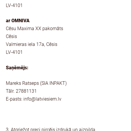
LV-4101
ar OMNIVA
Cēsu Maxima XX pakomāts
Cēsis
Valmieras iela 17a, Cēsis
LV-4101
Saņēmējs:
Mareks Ratseps (SIA INPAKT)
Tālr.
27881131
E-pasts:
info@latviesiem.lv
3. Atgriežot preci pircējs izdrukā un aizpilda