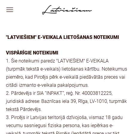
"LATVIEŠIEM" E-VEIKALA LIETOŠANAS NOTEIKUMI
VISPĀRĪGIE NOTEIKUMI
1. Šie noteikumi paredz "LATVIEŠIEM" E-VEIKALA
(turpmāk tekstā e-veikals) lietošanas kārtību. Noteikumus
piemēro, kad Pircējs pērk e-veikalā piedāvātās preces vai
citādi izmanto e-veikala pakalpojumus.
2. Pārdevējs ir SIA “INPAKT”, reģ. Nr. 40003812225,
juridiskā adrese: Baznīcas iela 39, Rīga, LV-1010, turpmāk
tekstā Pārdevējs.
3. Pircējs ir Latvijas teritorijā dzīvojoša, vismaz 18 gadu
vecumu sasniegusi fiziska persona, kas iepērkas e-
veikalā, turpmāk tekstā Pircējs (Iegādātā prece var tikt