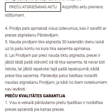
Aizpildīto aktu pievieno
PREČU ATGRIEŠANAS AKTU
sūtījumam.
4. Pircējs pats apmaksā visus izdevumus, kas ir saistīti ar
preces atgriešanu Pārdevējam.
5. Nauda pircējam tiks atgriezta 30 kalendāri dienu laikā
uz to pašu kontu no kura tika saņemta apmaksa.
6. Lai Pircējam par preci nauda tiktu atgriezta, precei ir
jābūt tādā pašā stāvoklī, kā tā tika saņemta, tā nevar būt
lietota, tai jābūt iepakotai tajā pašā iepakojumā, kādā
prece tika saņemta. Pārdevējs patur tiesības noraidīt
naudas atgriešanu Pircējam, ja kādi no šiem noteikumiem
nav ievēroti.
PREČU KVALITĀTES GARANTIJA
1. Visu e-veikalā pārdodamo preču īpašības ir norādītas
preces aprakstā pie katras preces.