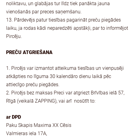
noliktavu, un glabājas tur līdz tiek panākta jauna
vienošanās par preces saņemšanu.
13. Pārdevējs patur tiesības pagarināt preču piegādes
laiku, ja rodas kādi neparedzēti apstākļi, par to informējot
Pircēju.
PREČU ATGRIEŠANA
1. Pircējs var izmantot atteikuma tiesības un vienpusēji
atkāpties no līguma 30 kalendāro dienu laikā pēc
attiecīgo preču piegādes.
2. Pircējs bez maksas Preci var atgriezt Brīvības ielā 57,
Rīgā (veikalā ZAPPING), vai arī nosūtīt to:
ar DPD
Paku Skapis Maxima XX Cēsis
Valmieras iela 17A,