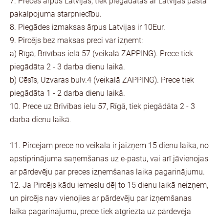
7. Preces ārpus Latvijas, tiek piegādātas ar Latvijas pasta
pakalpojuma starpniecību.
8. Piegādes izmaksas ārpus Latvijas ir 10Eur.
9. Pircējs bez maksas preci var izņemt:
a) Rīgā, Brīvības ielā 57 (veikalā ZAPPING). Prece tiek
piegādāta 2 - 3 darba dienu laikā.
b) Cēsīs, Uzvaras bulv.4 (veikalā ZAPPING). Prece tiek
piegādāta 1 - 2 darba dienu laikā.
10. Prece uz Brīvības ielu 57, Rīgā, tiek piegādāta 2 - 3
darba dienu laikā.
11. Pircējam prece no veikala ir jāizņem 15 dienu laikā, no
apstiprinājuma saņemšanas uz e-pastu, vai arī jāvienojas
ar pārdevēju par preces izņemšanas laika pagarinājumu.
12. Ja Pircējs kādu iemeslu dēļ to 15 dienu laikā neizņem,
un pircējs nav vienojies ar pārdevēju par izņemšanas
laika pagarinājumu, prece tiek atgriezta uz pārdevēja