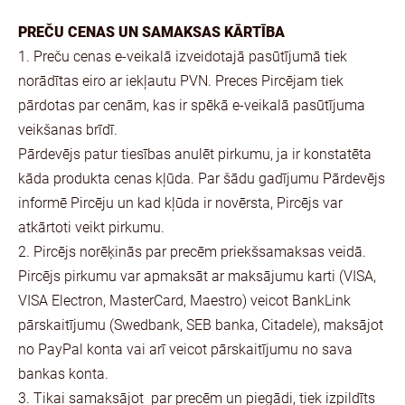
PREČU CENAS UN SAMAKSAS KĀRTĪBA
1. Preču cenas e-veikalā izveidotajā pasūtījumā tiek
norādītas eiro ar iekļautu PVN. Preces Pircējam tiek
pārdotas par cenām, kas ir spēkā e-veikalā pasūtījuma
veikšanas brīdī.
Pārdevējs patur tiesības anulēt pirkumu, ja ir konstatēta
kāda produkta cenas kļūda. Par šādu gadījumu Pārdevējs
informē Pircēju un kad kļūda ir novērsta, Pircējs var
atkārtoti veikt pirkumu.
2. Pircējs norēķinās par precēm priekšsamaksas veidā.
Pircējs pirkumu var apmaksāt ar maksājumu karti (VISA,
VISA Electron, MasterCard, Maestro) veicot BankLink
pārskaitījumu (Swedbank, SEB banka, Citadele), maksājot
no PayPal konta vai arī veicot pārskaitījumu no sava
bankas konta.
3. Tikai samaksājot par precēm un piegādi, tiek izpildīts