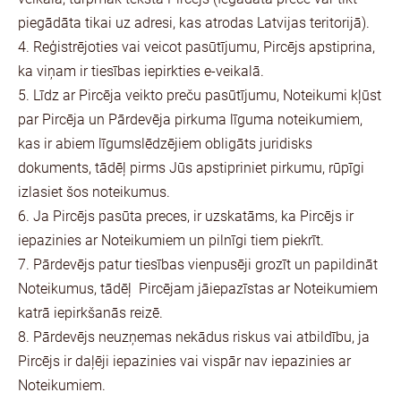
piegādāta tikai uz adresi, kas atrodas Latvijas teritorijā).
4. Reģistrējoties vai veicot pasūtījumu, Pircējs apstiprina,
ka viņam ir tiesības iepirkties e-veikalā.
5. Līdz ar Pircēja veikto preču pasūtījumu, Noteikumi kļūst
par Pircēja un Pārdevēja pirkuma līguma noteikumiem,
kas ir abiem līgumslēdzējiem obligāts juridisks
dokuments, tādēļ pirms Jūs apstipriniet pirkumu, rūpīgi
izlasiet šos noteikumus.
6. Ja Pircējs pasūta preces, ir uzskatāms, ka Pircējs ir
iepazinies ar Noteikumiem un pilnīgi tiem piekrīt.
7. Pārdevējs patur tiesības vienpusēji grozīt un papildināt
Noteikumus, tādēļ Pircējam jāiepazīstas ar Noteikumiem
katrā iepirkšanās reizē.
8. Pārdevējs neuzņemas nekādus riskus vai atbildību, ja
Pircējs ir daļēji iepazinies vai vispār nav iepazinies ar
Noteikumiem.