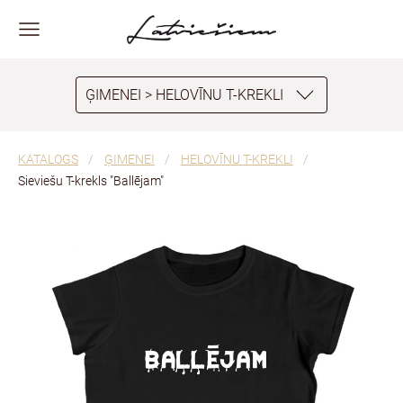
ĢIMENEI > HELOVĪNU T-KREKLI
KATALOGS
ĢIMENEI
HELOVĪNU T-KREKLI
Sieviešu T-krekls "Ballējam"