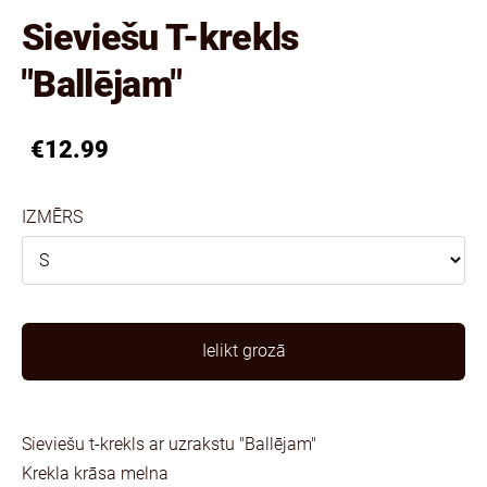
Sieviešu T-krekls
"Ballējam"
€12.99
IZMĒRS
Ielikt grozā
Sieviešu t-krekls ar uzrakstu "Ballējam"
Krekla krāsa melna