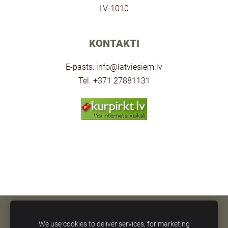
LV-1010
KONTAKTI
E-pasts:
info@latviesiem.lv
Tel. +371 27881131
SĪKDATNES
We use cookies to deliver services, for marketing