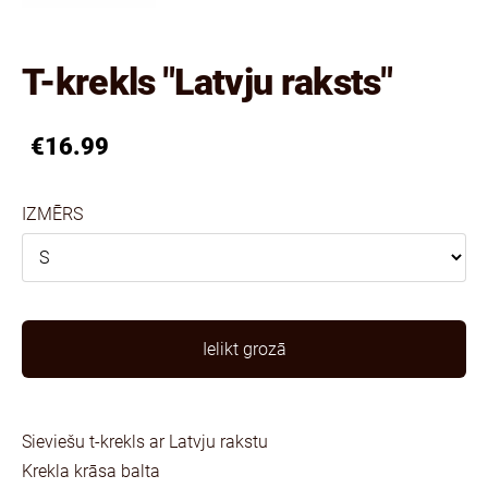
T-krekls "Latvju raksts"
€16.99
IZMĒRS
Ielikt grozā
Sieviešu t-krekls ar Latvju rakstu
Krekla krāsa balta