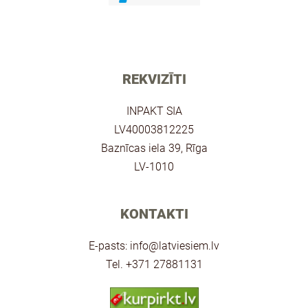
REKVIZĪTI
INPAKT SIA
LV40003812225
Baznīcas iela 39, Rīga
LV-1010
KONTAKTI
E-pasts:
info@latviesiem.lv
Tel. +371 27881131