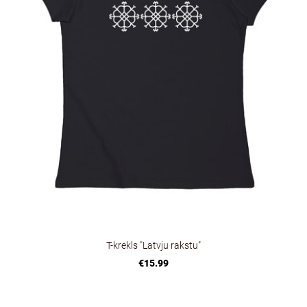
T-krekls "Latvju rakstu"
€15.99
________________________________________________