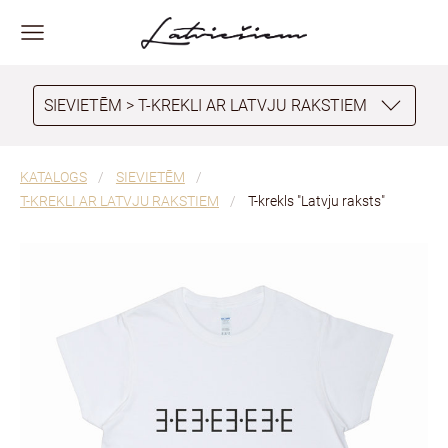
SIEVIETĒM > T-KREKLI AR LATVJU RAKSTIEM
KATALOGS
SIEVIETĒM
T-KREKLI AR LATVJU RAKSTIEM
T-krekls "Latvju raksts"