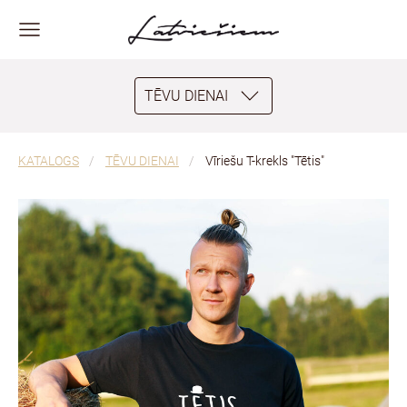
TĒVU DIENAI
KATALOGS
TĒVU DIENAI
Vīriešu T-krekls "Tētis"