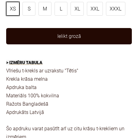
XS
S
M
L
XL
XXL
XXXL
Ielikt grozā
>
IZMĒRU TABULA
Vīriešu t-krekls ar uzrakstu "Tētis"
Krekla krāsa melna
Apdruka balta
Materiāls 100% kokvilna
Ražots Bangladešā
Apdrukāts Latvijā
Šo apdruku varat pasūtīt arī uz citu krāsu t-krekliem un
izmēriem.