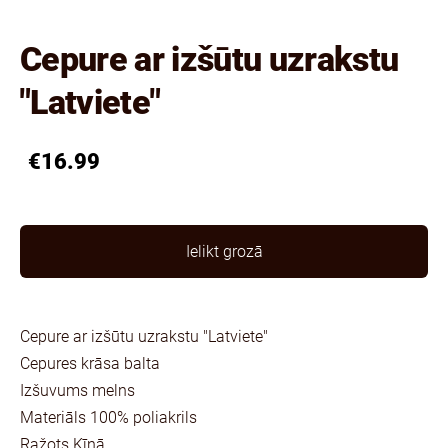
Cepure ar izšūtu uzrakstu
"Latviete"
€16.99
Ielikt grozā
Cepure ar izšūtu uzrakstu "Latviete"
Cepures krāsa balta
Izšuvums melns
Materiāls 100% poliakrils
Ražots Ķīnā