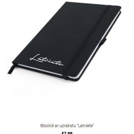
Blociņš ar uzrakstu "Latviete"
€7.99