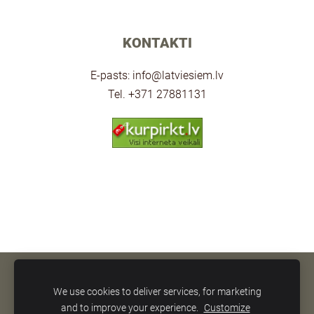
KONTAKTI
E-pasts:
info@latviesiem.lv
Tel. +371 27881131
SĪKDATNES
We use cookies to deliver services, for marketing
and to improve your experience.
Customize