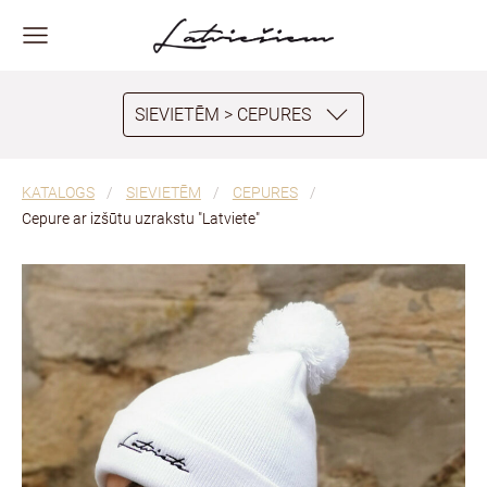
SIEVIETĒM > CEPURES
KATALOGS
SIEVIETĒM
CEPURES
Cepure ar izšūtu uzrakstu "Latviete"